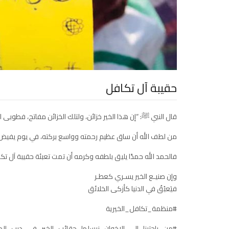
حقيبة آل تكافل
قال النبي ﷺ: “إن هذا الخير خزائن، ولتلك الخزائن مفاتح، فطوبى لعبد
من لطف الله أن ساق عظيم رحمته وواسع بركته، في يوم يفيض دفئًا، 
فالحمد الله حمدًا يليق بلطفه وكرمه أن تمت تعبئة حقيبة آل 
وإن صنيـع الخير يسـري كعطـر
فيَعبُقُ في الدنيا كأزكى الخلائق
#منظمة_تكافل_الخيرية
#من_راحتينا_إلى_الإخوان_نرسلها_حقائب_الخير_في_درب_الم