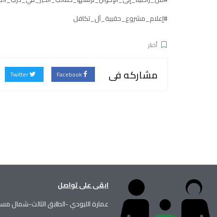
#إعلام_مشروع_حقيبة_آل_تكافل
أخبار
مشاركه فى
Twitter
Facebook
ابقى على تواصل
عمارة اللبودي -الطابق الثالث-شمال مس