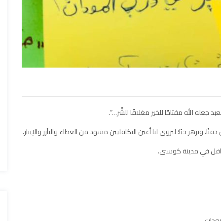
 جعله الله مفتاحًا للخير مغلاقًا للشَّر…”.
ويزهر حبًا؛ لتروي لنا أعين التكافليين مشهد من العطاء والتآزر والإيثار.
تكافل في مدينة كوستي.
ودات