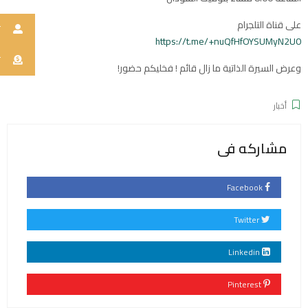
على قناة التلجرام
ت
https://t.me/+nuQfHfOYSUMyN2U0
ت
وعرض السيرة الذاتية ما زال قائم ! فخليكم حضور!
أخبار
مشاركه فى
Facebook
Twitter
Linkedin
Pinterest