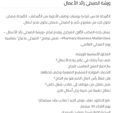
ورشة الصيدلي رائد الأعمال
الصَّيدلة مَا بس قراءة روشتات وصَرف الأدوية من الصَّيدليات.. الصَّيدلة ممكن
تكون جُزء من مشروع كَبير، و الصيدلي ممكن يكون مدير اعمال.
عشان كِده المكتب الطِّبي المركزي بِيقدم ليكم «ورشة الصيدلي رائد الأعمال –
Pharmacy Business Masterclass». ضمن برنامج ” الصيدلي ما بياع” بمناسبة
يوم الصيدلي العالمي.
المحاور الأساسية للورشة:
كيف تبدأ رحلتك في عالم ريادة الأعمال؟
سرّ اختيار المنتج المناسب للنجاح.
التحديات البتواجه المشاريع الصغيرة وكيف تتخطاها.
هل فعلاً رأس المال الكبير هو سر النجاح؟
متين تنتقل من موظف إلى صاحب شغل خاص؟
نصائح ذهبية من تجربة رجل أعمال ناجح.
︎ مع الدكتور: عارف عوض الجيد ( صاحب براند سيميكار)
يوم الثلاثاء 30 سبتمبر
الساعة 8:00 مساءً بتوقيت السودان